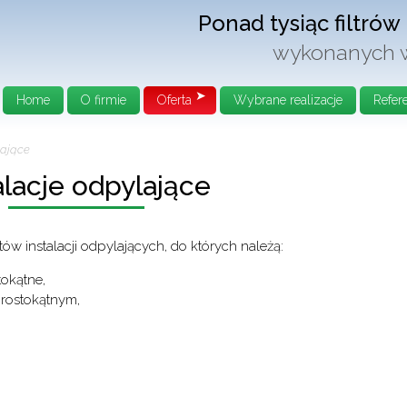
Ponad tysiąc filtrów 
wykonanych w 
Home
O firmie
Oferta
Wybrane realizacje
Refer
lające
alacje odpylające
ów instalacji odpylających, do których należą:
tokątne,
prostokątnym,