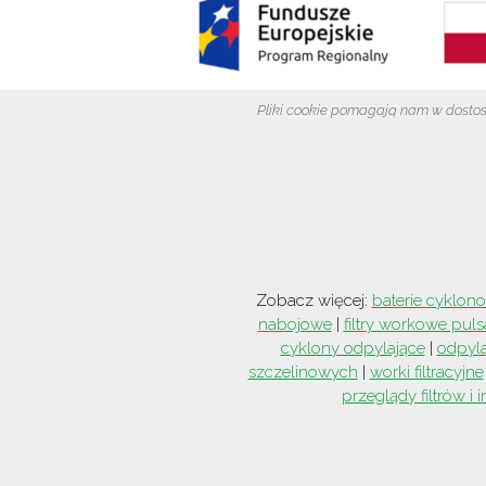
Pliki cookie pomagają nam w dostosow
Zobacz więcej:
baterie cyklon
nabojowe
|
filtry workowe puls
cyklony odpylające
|
odpyl
szczelinowych
|
worki filtracyjne
przeglądy filtrów i 