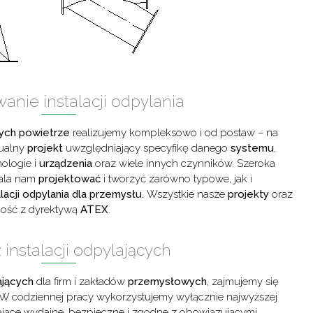
anie instalacji odpylania
cych
powietrze
realizujemy kompleksowo i od postaw – na
dualny
projekt
uwzględniający specyfikę danego
systemu
,
ologie i
urządzenia
oraz wiele innych czynników. Szeroka
ala nam
projektować
i tworzyć zarówno typowe, jak i
alacji odpylania dla przemysłu.
Wszystkie nasze
projekty
oraz
dność z dyrektywą
ATEX
.
instalacji odpylających
ających
dla firm i zakładów
przemysłowych
, zajmujemy się
 W codziennej pracy wykorzystujemy wyłącznie najwyższej
jące wydajne, bezpieczne i zgodne z obowiązującymi