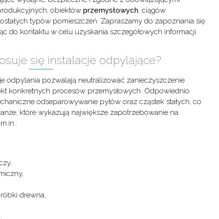
produkcyjnych, obiektów
przemysłowych
, ciągów
ostałych typów pomieszczeń. Zapraszamy do zapoznania się
jąc do kontaktu w celu uzyskania szczegółowych informacji.
osuje się instalacje odpylające?
cje odpylania pozwalają neutralizować zanieczyszczenie
fekt konkretnych procesów przemysłowych. Odpowiednio
mechaniczne odseparowywanie pyłów oraz cząstek stałych, co
Branże, które wykazują największe zapotrzebowanie na
m.in.:
czy,
miczny,
róbki drewna,
.