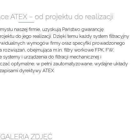
ące ATEX – od projektu do realizacji
emysłu naszej firmie, uzyskują Państwo gwarancję
ktu do jego realizacji. Dzięki temu każdy system filtracyjny
dywidualnych wymogów firmy oraz specyfiki prowadzonego
 rozwiązań, obejmująca m.in. filtry workowe FPK, FW,
 systemy i urządzenia do filtracji mechanicznej i
rczać optymalne, w pełni zautomatyzowane, wydajne układy
zapisami dyrektywy ATEX.
GALERIA ZDJĘĆ