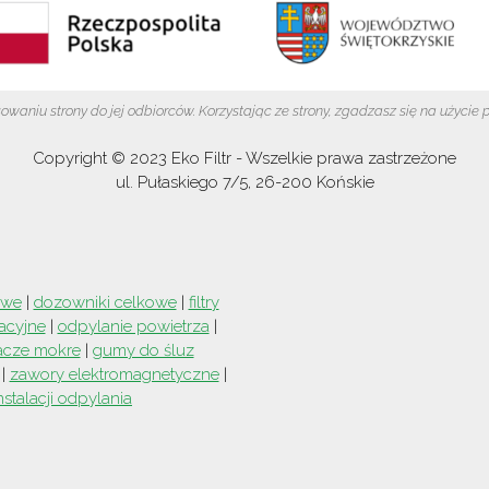
aniu strony do jej odbiorców. Korzystając ze strony, zgadzasz się na użycie 
Copyright © 2023
Eko Filtr
- Wszelkie prawa zastrzeżone
ul. Pułaskiego 7/5
,
26-200
Końskie
owe
|
dozowniki celkowe
|
filtry
acyjne
|
odpylanie powietrza
|
acze mokre
|
gumy do śluz
|
zawory elektromagnetyczne
|
instalacji odpylania