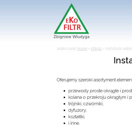
Jesteś tutaj:
Home
»
Oferta
»
Instalacje odpy
Inst
Oferujemy szeroki asortyment element
przewody proste okrągłe i pros
kolana o przekroju okrągłym i 
trójniki, czwórniki,
dyfuzory,
kształtki,
i inne.