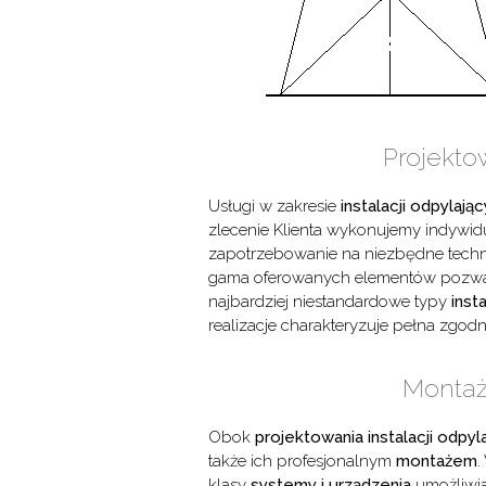
Projektow
Usługi w zakresie
instalacji odpylają
zlecenie Klienta wykonujemy indywi
zapotrzebowanie na niezbędne techn
gama oferowanych elementów pozw
najbardziej niestandardowe typy
inst
realizacje charakteryzuje pełna zgo
Montaż 
Obok
projektowania instalacji odpyl
także ich profesjonalnym
montażem
.
klasy
systemy i urządzenia
umożliwia