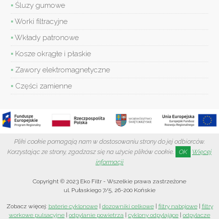
Śluzy gumowe
Worki filtracyjne
Wkłady patronowe
Kosze okrągłe i płaskie
Zawory elektromagnetyczne
Części zamienne
Pliki cookie pomagają nam w dostosowaniu strony do jej odbiorców.
Korzystając ze strony, zgadzasz się na użycie plików cookie.
OK
Więcej
informacji
Copyright © 2023
Eko Filtr
- Wszelkie prawa zastrzeżone
ul. Pułaskiego 7/5
,
26-200
Końskie
Zobacz więcej:
baterie cyklonowe
|
dozowniki celkowe
|
filtry nabojowe
|
filtry
workowe pulsacyjne
|
odpylanie powietrza
|
cyklony odpylające
|
odpylacze