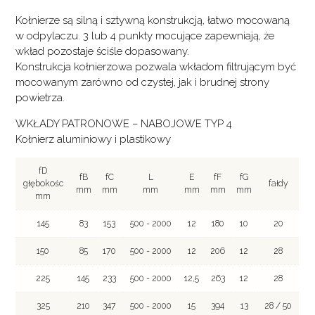
Kołnierze są silną i sztywną konstrukcją, łatwo mocowaną
w odpylaczu. 3 lub 4 punkty mocujące zapewniają, że
wkład pozostaje ściśle dopasowany.
Konstrukcja kołnierzowa pozwala wkładom filtrującym być
mocowanym zarówno od czystej, jak i brudnej strony
powietrza.
WKŁADY PATRONOWE – NABOJOWE TYP 4
Kołnierz aluminiowy i plastikowy
fD
fB
fC
L
E
fF
fG
głębokośc
fałdy
mm
mm
mm
mm
mm
mm
mm
145
83
153
500 - 2000
12
180
10
20
150
85
170
500 - 2000
12
206
12
28
225
145
233
500 - 2000
12,5
263
12
28
325
210
347
500 - 2000
15
394
13
28 / 50