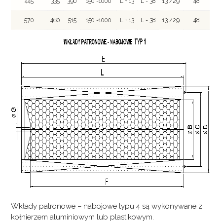
445
335
390
150 -1000
L + 13
L - 38
13 /29
48
570
460
515
150 -1000
L + 13
L - 38
13 /29
48
Wkłady patronowe – nabojowe typu 4 są wykonywane z
kołnierzem aluminiowym lub plastikowym.