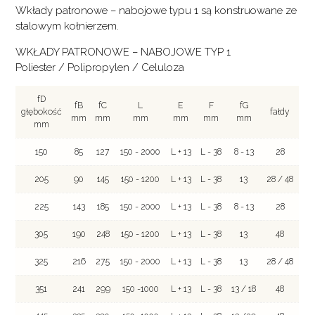
Wkłady patronowe – nabojowe typu 1 są konstruowane ze
stalowym kołnierzem.
WKŁADY PATRONOWE – NABOJOWE TYP 1
Poliester / Polipropylen / Celuloza
fD
fB
fC
L
E
F
fG
głębokość
fałdy
mm
mm
mm
mm
mm
mm
mm
150
85
127
150 - 2000
L + 13
L - 38
8 - 13
28
205
90
145
150 - 1200
L + 13
L - 38
13
28 / 48
225
143
185
150 - 2000
L + 13
L - 38
8 - 13
28
305
190
248
150 - 1200
L + 13
L - 38
13
48
325
216
275
150 - 2000
L + 13
L - 38
13
28 / 48
351
241
299
150 -1000
L + 13
L - 38
13 / 18
48